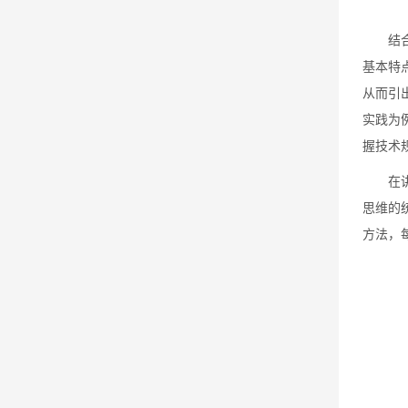
结
基本特
从而引
实践为
握技术
在
思维的
方法，