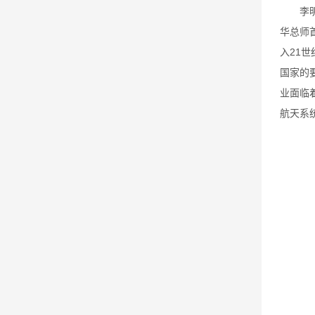
李
华总师
入21
国家的
业面临
航天系