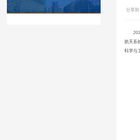
分享到
2
航天系
科学与