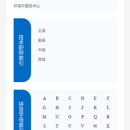
环境可靠性中心
正高
技术职称索引
副高
中级
其他
A
B
C
D
E
F
拼音字母索引
G
H
I
J
K
L
M
N
O
P
Q
R
S
T
U
V
W
X