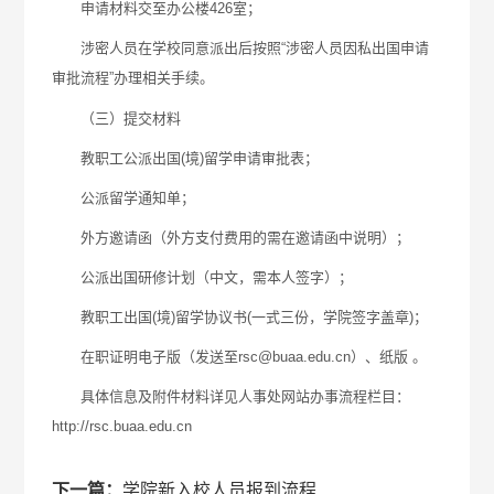
申请材料交至办公楼426室；
涉密人员在学校同意派出后按照“涉密人员因私出国申请
审批流程”办理相关手续。
（三）提交材料
教职工公派出国(境)留学申请审批表；
公派留学通知单；
外方邀请函（外方支付费用的需在邀请函中说明）；
公派出国研修计划（中文，需本人签字）；
教职工出国(境)留学协议书(一式三份，学院签字盖章)；
在职证明电子版（发送至rsc@buaa.edu.cn）、纸版 。
具体信息及附件材料详见人事处网站办事流程栏目：
http://rsc.buaa.edu.cn
下一篇：
学院新入校人员报到流程