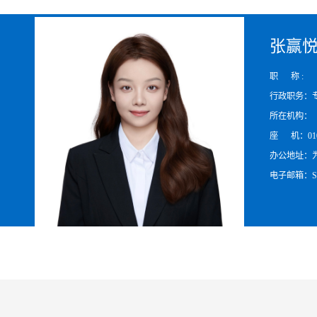
张赢
职 称 :
行政职务：
所在机构：
座 机：010-
办公地址：为
电子邮箱：SY23