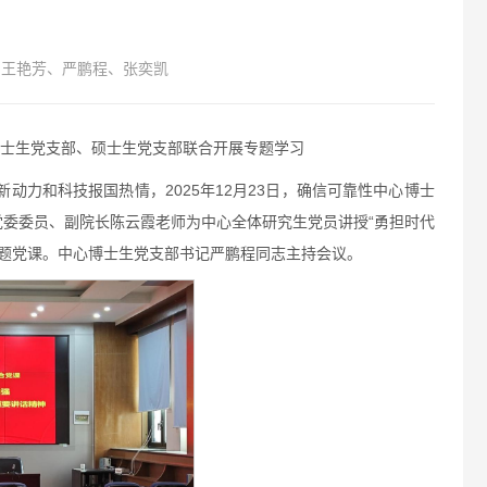
：王艳芳、严鹏程、张奕凯
博士生党支部、硕士生党支部联合开展专题学习
力和科技报国热情，2025年12月23日，确信可靠性中心博士
党委委员、副院长陈云霞老师为中心全体研究生党员讲授“勇担时代
主题党课。中心博士生党支部书记严鹏程同志主持会议。