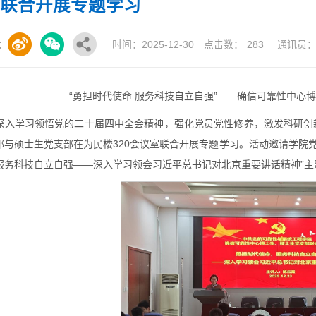
部联合开展专题学习
：
时间：2025-12-30
点击数：
283
通讯员
“勇担时代使命 服务科技自立自强”——确信可靠性中心
深入学习领悟党的二十届四中全会精神，强化党员党性修养，激发科研创新动
部与硕士生党支部在为民楼320会议室联合开展专题学习。活动邀请学院
服务科技自立自强——深入学习领会习近平总书记对北京重要讲话精神”