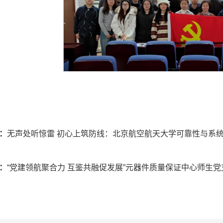
：
无声处听惊雷 初心上筑防线：北京航空航天大学可靠性与系
：
“党建领航聚合力 互鉴共融促发展”元器件质量保证中心师生