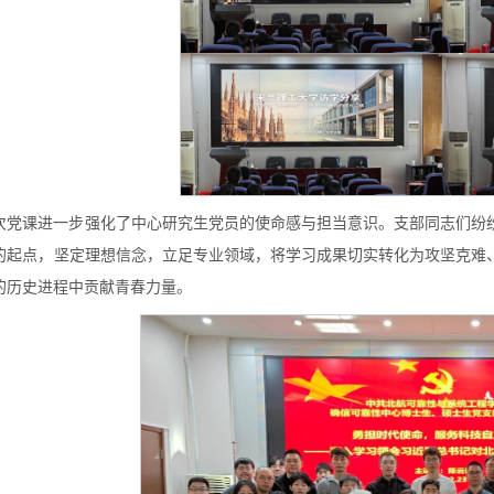
次党课进一步强化了中心研究生党员的使命感与担当意识。支部同志们纷
的起点，坚定理想信念，立足专业领域，将学习成果切实转化为攻坚克难
的历史进程中贡献青春力量。