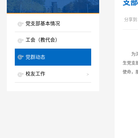
支
分享到
党支部基本情况
工会（教代会）
为
党群动态
生党支
使命，
校友工作
>