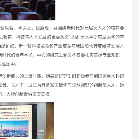
同读原著、学原文、悟原理，并围绕新时代对高层次人才的培养要
进教育、科技与人才发展的重要意义”以及“高水平研究型大学的育
确提到的，新一轮科技革命和产业变革与我国加快转变经济发展方
新时代的青年学子，中心的研究生党员不仅要扎实掌握专业知识，
大蓝图中。
造创新能力的关键时期。她鼓励研究生们积极参与到国家重大科研
筋骨、长才干，成长为具备家国情怀与全球视野的创新型人才。她
能、大胆创新提供坚实支撑。